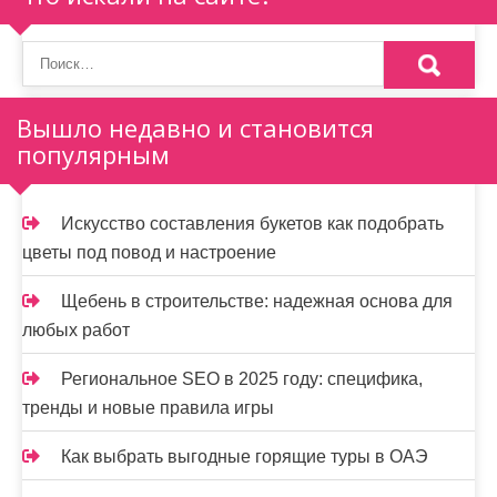
г
и
н
Вышло недавно и становится
а
популярным
ц
и
Искусство составления букетов как подобрать
цветы под повод и настроение
я
з
Щебень в строительстве: надежная основа для
любых работ
а
Региональное SEO в 2025 году: специфика,
п
тренды и новые правила игры
и
Как выбрать выгодные горящие туры в ОАЭ
с