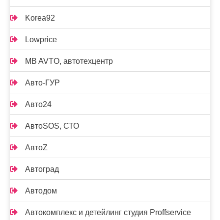
Korea92
Lowprice
MB AVTO, автотехцентр
Авто-ГУР
Авто24
АвтоSOS, СТО
АвтоZ
Автоград
Автодом
Автокомплекс и детейлинг студия Proffservice