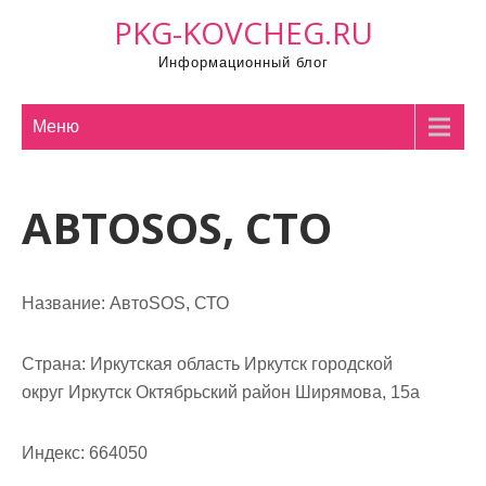
П
PKG-KOVCHEG.RU
р
Информационный блог
о
м
о
Меню
т
а
АВТОSOS, СТО
т
ь
к
с
Название:
АвтоSOS, СТО
о
д
Страна:
Иркутская область Иркутск городской
е
округ Иркутск Октябрьский район Ширямова, 15а
р
ж
Индекс:
664050
и