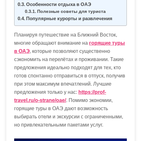
м
Особенности отдыха в ОАЭ
о
Полезные советы для туриста
м
Популярные курорты и развлечения
у
Планируя путешествие на Ближний Восток,
многие обращают внимание на
горящие туры
в ОАЭ
, которые позволяют существенно
сэкономить на перелётах и проживании. Такие
предложения идеально подходят для тех, кто
готов спонтанно отправиться в отпуск, получив
при этом максимум впечатлений. Лучшие
предложения только у нас:
https://prof-
travel.ru/o-strane/oae/
. Помимо экономии,
горящие туры в ОАЭ дают возможность
выбирать отели и экскурсии с ограниченными,
но привлекательными пакетами услуг.