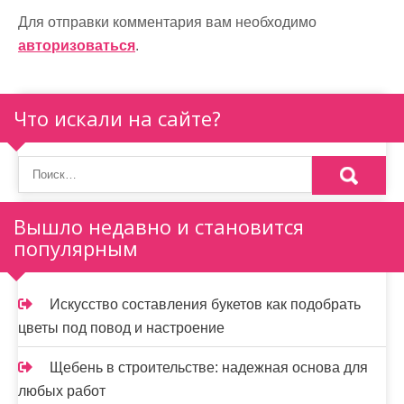
и
Для отправки комментария вам необходимо
авторизоваться
.
я
п
Что искали на сайте?
о
з
а
п
Вышло недавно и становится
популярным
и
с
Искусство составления букетов как подобрать
я
цветы под повод и настроение
м
Щебень в строительстве: надежная основа для
любых работ