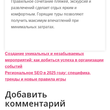
Правильное сочетание пляжей, экскурсий и
развлечений сделает отдых ярким и
комфортным. Горящие туры позволяют
получить максимум впечатлений при
минимальных затратах.
Н
Создание уникальных и незабываемых
мероприятий: как добиться успеха в организации
а
событий
в
Региональное SEO в 2025 году: специфика,
и
тренды и новые правила игры
г
Добавить
а
комментарий
ц