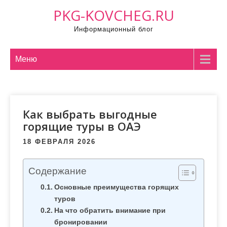
П
PKG-KOVCHEG.RU
р
Информационный блог
о
м
о
Меню
т
а
т
Как выбрать выгодные
ь
горящие туры в ОАЭ
к
с
18 ФЕВРАЛЯ 2026
о
д
Содержание
е
Основные преимущества горящих
р
туров
ж
На что обратить внимание при
и
бронировании