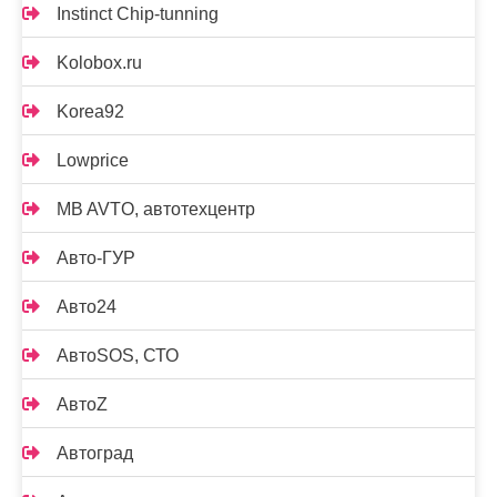
Instinct Chip-tunning
Kolobox.ru
Korea92
Lowprice
MB AVTO, автотехцентр
Авто-ГУР
Авто24
АвтоSOS, СТО
АвтоZ
Автоград