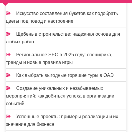
ц
и
Искусство составления букетов как подобрать
цветы под повод и настроение
я
з
Щебень в строительстве: надежная основа для
любых работ
а
Региональное SEO в 2025 году: специфика,
п
тренды и новые правила игры
и
Как выбрать выгодные горящие туры в ОАЭ
с
е
Создание уникальных и незабываемых
мероприятий: как добиться успеха в организации
й
событий
Успешные проекты: примеры реализации и их
значение для бизнеса