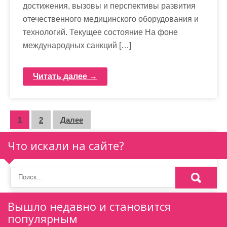
достижения, вызовы и перспективы развития
отечественного медицинского оборудования и
технологий. Текущее состояние На фоне
международных санкций […]
Читать далее →
П
1
2
Далее
а
Что искали на сайте?
г
и
н
Вышло недавно и становится
а
популярным