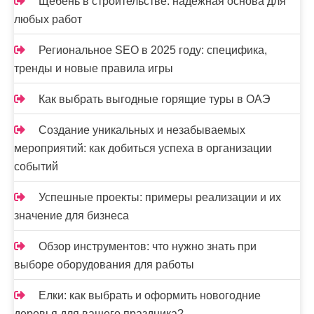
з
Щебень в строительстве: надежная основа для
любых работ
а
Региональное SEO в 2025 году: специфика,
п
тренды и новые правила игры
и
Как выбрать выгодные горящие туры в ОАЭ
с
е
Создание уникальных и незабываемых
мероприятий: как добиться успеха в организации
й
событий
Успешные проекты: примеры реализации и их
значение для бизнеса
Обзор инструментов: что нужно знать при
выборе оборудования для работы
Елки: как выбрать и оформить новогодние
деревья для вашего праздника?