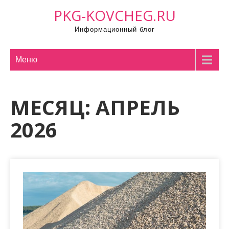
П
PKG-KOVCHEG.RU
р
Информационный блог
о
м
о
Меню
т
а
МЕСЯЦ:
АПРЕЛЬ
т
ь
2026
к
с
о
д
е
р
ж
и