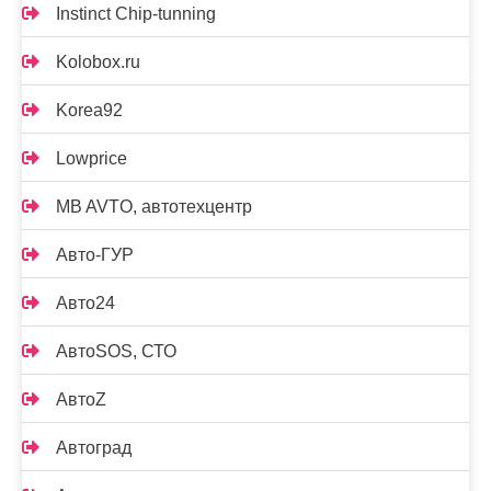
Instinct Chip-tunning
Kolobox.ru
Korea92
Lowprice
MB AVTO, автотехцентр
Авто-ГУР
Авто24
АвтоSOS, СТО
АвтоZ
Автоград