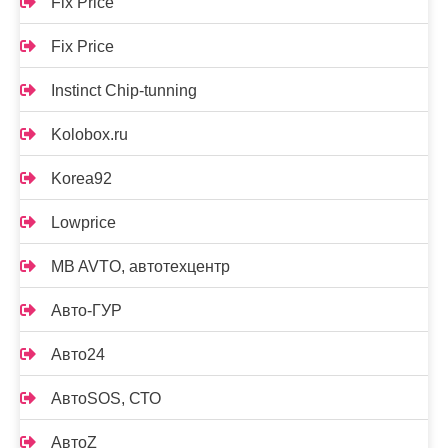
Fix Price
Fix Price
Instinct Chip-tunning
Kolobox.ru
Korea92
Lowprice
MB AVTO, автотехцентр
Авто-ГУР
Авто24
АвтоSOS, СТО
АвтоZ