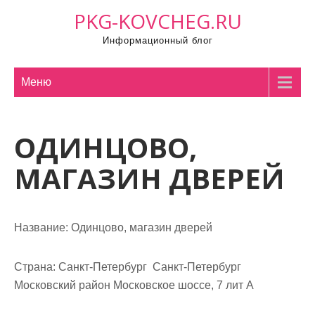
П
PKG-KOVCHEG.RU
р
Информационный блог
о
м
о
Меню
т
а
ОДИНЦОВО,
т
ь
МАГАЗИН ДВЕРЕЙ
к
с
о
Название:
Одинцово, магазин дверей
д
е
р
Страна:
Санкт-Петербург Санкт-Петербург
ж
Московский район Московское шоссе, 7 лит А
и