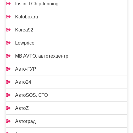
Instinct Chip-tunning
Kolobox.ru
Korea92
Lowprice
MB AVTO, автотехцентр
Авто-ГУР
Авто24
АвтоSOS, СТО
АвтоZ
Автоград