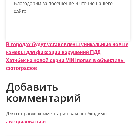
Благодарим за посещение и чтение нашего
сайта!
Н
В городах будут установлены уникальные новые
камеры для фиксации нарушений ПДД
а
Хэтчбек из новой серии MINI попал в объективы
в
фотографов
и
Добавить
г
комментарий
а
ц
Для отправки комментария вам необходимо
и
авторизоваться
.
я