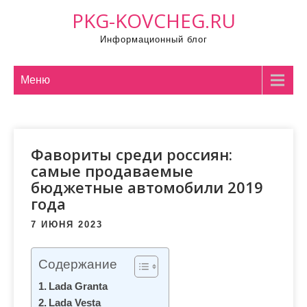
П
PKG-KOVCHEG.RU
р
Информационный блог
о
м
о
Меню
т
а
т
Фавориты среди россиян:
ь
самые продаваемые
к
бюджетные автомобили 2019
с
года
о
д
7 ИЮНЯ 2023
е
р
Содержание
ж
Lada Granta
и
Lada Vesta