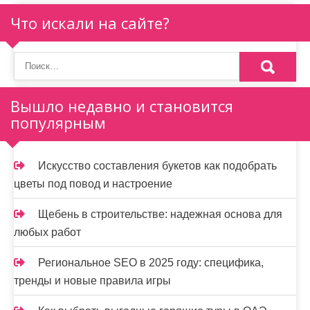
п
Что искали на сайте?
о
з
а
Вышло недавно и становится
популярным
п
и
Искусство составления букетов как подобрать
с
цветы под повод и настроение
я
Щебень в строительстве: надежная основа для
м
любых работ
Региональное SEO в 2025 году: специфика,
тренды и новые правила игры