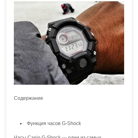
м
о
м
у
Содержание
Функция часов G-Shock
Часы Casio G-Shock — одни из самых