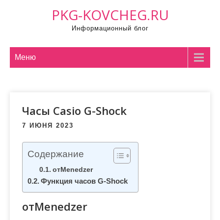
П
PKG-KOVCHEG.RU
р
Информационный блог
о
м
о
Меню
т
а
т
Часы Casio G-Shock
ь
к
7 ИЮНЯ 2023
с
о
Содержание
д
отMenedzer
е
Функция часов G-Shock
р
ж
отMenedzer
и