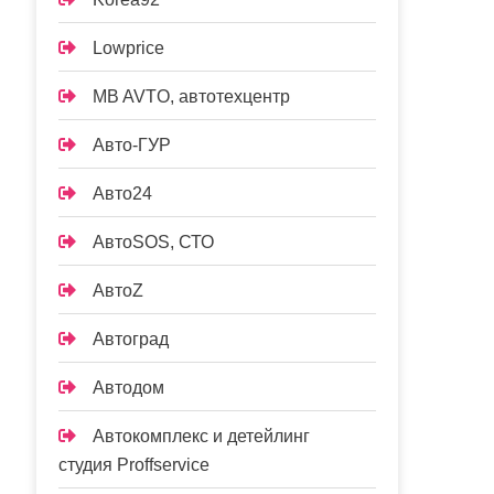
Lowprice
MB AVTO, автотехцентр
Авто-ГУР
Авто24
АвтоSOS, СТО
АвтоZ
Автоград
Автодом
Автокомплекс и детейлинг
студия Proffservice