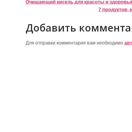
Н
Очищающий кисель для красоты и здоровь
7 продуктов, 
а
в
Добавить коммент
и
г
Для отправки комментария вам необходимо
ав
а
ц
и
я
п
о
з