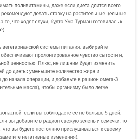
имать поливитамины, даже если диета длится всего
о рекомендуют делать ставку на растительные цельные
а то, что ходят слухи, будто Ума Турман готовилась к
е).
ь вегетарианской системы питания, выбирайте
 обеспечивают пролонгированное чувство сытости и,
льной ценностью. Плюс, не лишним будет изменить
ей до диеты: уменьшите количество жира и
 до начала операции, и добавьте в рацион омега-3
тительные масла), чтобы организму было легче
зопасной, если вы соблюдаете ее не больше 5 дней.
сли вы добавите в рацион свежую зелень и семечки, то
, что вы будете постоянно прислушиваться к своему
о заметите негативные изменения).