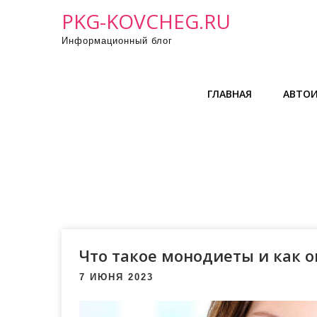
П
PKG-KOVCHEG.RU
р
Информационный блог
о
м
о
ГЛАВНАЯ
АВТО
т
а
т
ь
к
с
о
д
е
Что такое монодиеты и как 
р
7 ИЮНЯ 2023
ж
и