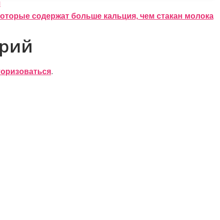
я
которые содержат больше кальция, чем стакан молока
арий
торизоваться
.