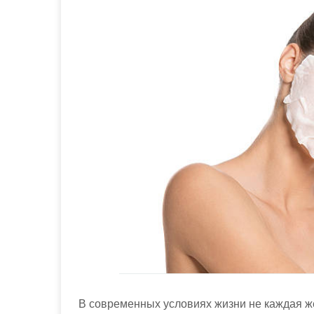
м
о
м
у
В современных условиях жизни не каждая ж