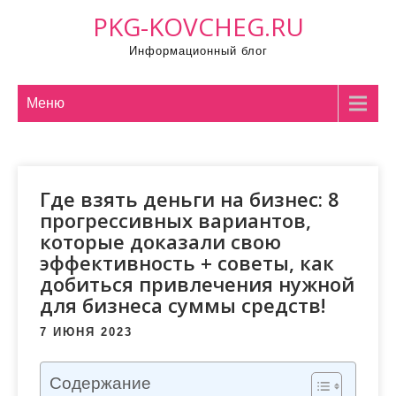
П
PKG-KOVCHEG.RU
р
Информационный блог
о
м
о
Меню
т
а
т
Где взять деньги на бизнес: 8
ь
прогрессивных вариантов,
к
которые доказали свою
с
эффективность + советы, как
о
добиться привлечения нужной
д
для бизнеса суммы средств!
е
р
7 ИЮНЯ 2023
ж
и
Содержание