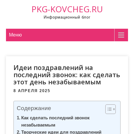
П
PKG-KOVCHEG.RU
р
Информационный блог
о
м
о
Меню
т
а
т
Идеи поздравлений на
ь
последний звонок: как сделать
к
этот день незабываемым
с
о
8 АПРЕЛЯ 2025
д
е
Содержание
р
Как сделать последний звонок
ж
незабываемым
и
Творческие идеи для поздравлений