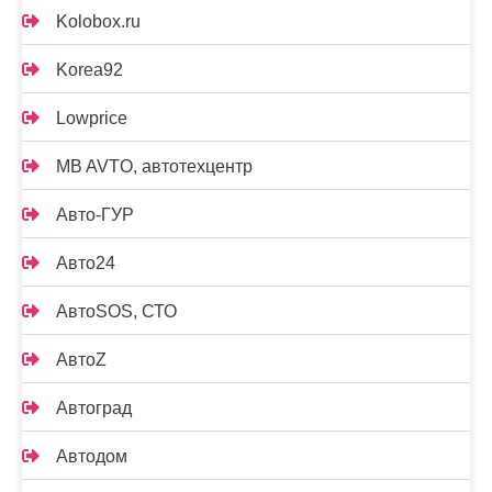
Kolobox.ru
Korea92
Lowprice
MB AVTO, автотехцентр
Авто-ГУР
Авто24
АвтоSOS, СТО
АвтоZ
Автоград
Автодом