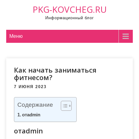
П
PKG-KOVCHEG.RU
р
Информационный блог
о
м
о
Меню
т
а
т
Как начать заниматься
ь
фитнесом?
к
с
7 ИЮНЯ 2023
о
д
Содержание
е
отadmin
р
ж
отadmin
и