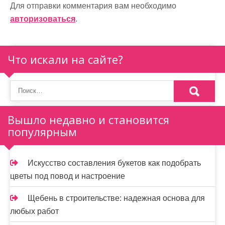
а
Для отправки комментария вам необходимо
авторизоваться
.
ц
и
Что искали на сайте?
я
п
о
Вышло недавно и становится
з
популярным
а
п
Искусство составления букетов как подобрать
и
цветы под повод и настроение
с
Щебень в строительстве: надежная основа для
я
любых работ