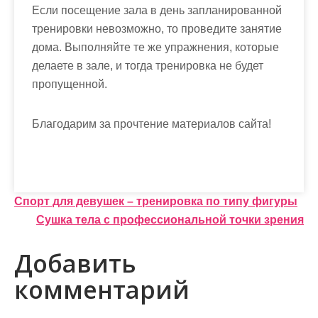
Если посещение зала в день запланированной
тренировки невозможно, то проведите занятие
дома. Выполняйте те же упражнения, которые
делаете в зале, и тогда тренировка не будет
пропущенной.
Благодарим за прочтение материалов сайта!
Н
Спорт для девушек – тренировка по типу фигуры
Сушка тела с профессиональной точки зрения
а
в
Добавить
и
комментарий
г