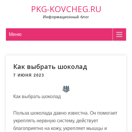
П
PKG-KOVCHEG.RU
р
Информационный блог
о
м
о
Меню
т
а
т
Как выбрать шоколад
ь
к
7 ИЮНЯ 2023
с
о
д
Как выбрать шоколад
е
р
Польза шоколада давно известна. Он помогает
ж
укреплять нервную систему, действует
и
благоприятно на кожу, укрепляет мышцы и