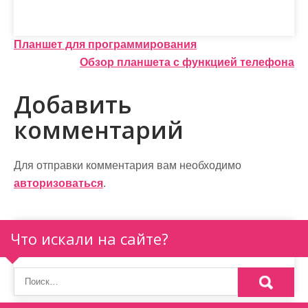
Н
Планшет для программирования
Обзор планшета с функцией телефона
а
в
Добавить
и
комментарий
г
а
Для отправки комментария вам необходимо
авторизоваться
.
ц
и
Что искали на сайте?
я
п
о