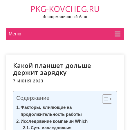
П
PKG-KOVCHEG.RU
р
Информационный блог
о
м
о
Меню
т
а
т
Какой планшет дольше
ь
держит зарядку
к
с
7 ИЮНЯ 2023
о
д
Содержание
е
Факторы, влияющие на
р
продолжительность работы
ж
Исследование компании Which
и
Суть исследования