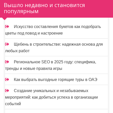
Вышло недавно и становится
з
популярным
а
п
Искусство составления букетов как подобрать
и
цветы под повод и настроение
с
Щебень в строительстве: надежная основа для
я
любых работ
м
Региональное SEO в 2025 году: специфика,
тренды и новые правила игры
Как выбрать выгодные горящие туры в ОАЭ
Создание уникальных и незабываемых
мероприятий: как добиться успеха в организации
событий