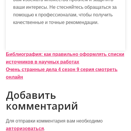
ваши интересы. Не стесняйтесь обращаться за
помощью к профессионалам, чтобы получить
качественные и точные рекомендации.
Н
Библиография: как правильно оформлять списки
источников в научных работах
а
Очень странные дела 4 сезон 9 серия смотреть
в
онлайн
и
Добавить
г
комментарий
а
ц
Для отправки комментария вам необходимо
авторизоваться
.