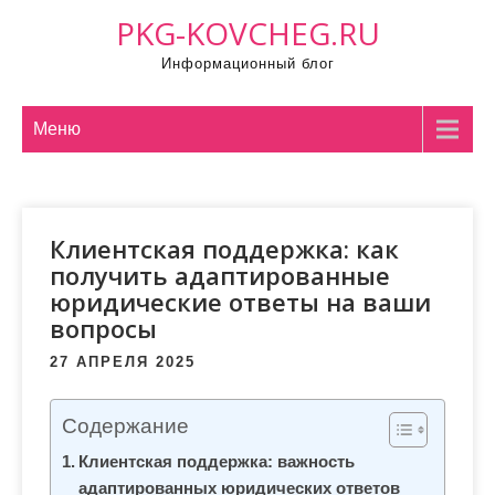
П
PKG-KOVCHEG.RU
р
Информационный блог
о
м
о
Меню
т
а
т
Клиентская поддержка: как
ь
получить адаптированные
к
юридические ответы на ваши
с
вопросы
о
д
27 АПРЕЛЯ 2025
е
р
Содержание
ж
Клиентская поддержка: важность
и
адаптированных юридических ответов