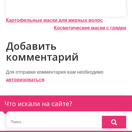
Н
Картофельные маски для жирных волос
Косметические маски с грядки
а
в
Добавить
и
комментарий
г
а
Для отправки комментария вам необходимо
авторизоваться
.
ц
и
Что искали на сайте?
я
п
о