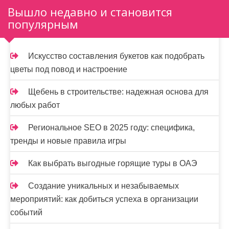
Вышло недавно и становится
з
популярным
а
п
Искусство составления букетов как подобрать
и
цветы под повод и настроение
с
Щебень в строительстве: надежная основа для
я
любых работ
м
Региональное SEO в 2025 году: специфика,
тренды и новые правила игры
Как выбрать выгодные горящие туры в ОАЭ
Создание уникальных и незабываемых
мероприятий: как добиться успеха в организации
событий