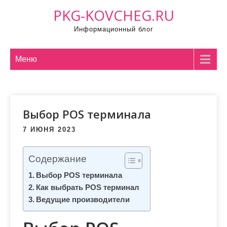
П
PKG-KOVCHEG.RU
р
Информационный блог
о
м
о
Меню
т
а
т
Выбор POS терминала
ь
к
7 ИЮНЯ 2023
с
о
Содержание
д
Выбор POS терминала
е
Как выбрать POS терминал
р
Ведущие производители
ж
и