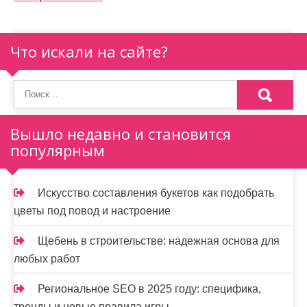
ц
и
Что искали на сайте?
я
п
о
Вышло недавно и становится
з
популярным
а
п
Искусство составления букетов как подобрать
и
цветы под повод и настроение
с
Щебень в строительстве: надежная основа для
я
любых работ
м
Региональное SEO в 2025 году: специфика,
тренды и новые правила игры