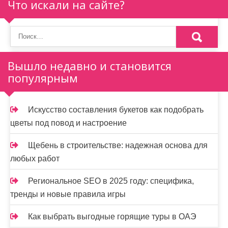
п
Что искали на сайте?
о
з
а
Вышло недавно и становится
популярным
п
и
Искусство составления букетов как подобрать
с
цветы под повод и настроение
я
Щебень в строительстве: надежная основа для
м
любых работ
Региональное SEO в 2025 году: специфика,
тренды и новые правила игры
Как выбрать выгодные горящие туры в ОАЭ