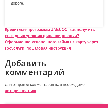
дороге.
Н
Кредитные программы JAECOO: как получить
выгодные условия финансирования?
а
Оформление мгновенного займа на карту через
в
Госуслуги: пошаговая инструкция
и
Добавить
г
комментарий
а
ц
Для отправки комментария вам необходимо
и
авторизоваться
.
я