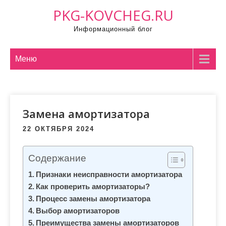
П
PKG-KOVCHEG.RU
р
Информационный блог
о
м
о
Меню
т
а
т
Замена амортизатора
ь
к
22 ОКТЯБРЯ 2024
с
о
Содержание
д
Признаки неисправности амортизатора
е
Как проверить амортизаторы?
р
Процесс замены амортизатора
ж
Выбор амортизаторов
и
Преимущества замены амортизаторов